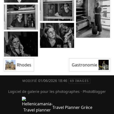
Rhodes
Gastronomie
01/06/2026 18:46
MODIFIÉ
69 IMAGES
Logiciel de galerie pour les photographes
·
PhotoBlogger
Travel Planner Grèce