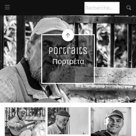
Portraits
Πορτρέτα
.